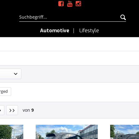
Automotive
Lifestyle
orged
von
9