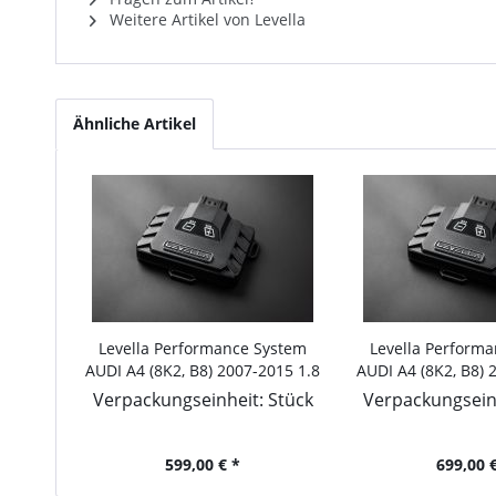
Weitere Artikel von Levella
Ähnliche Artikel
Levella Performance System
Levella Perform
AUDI A4 (8K2, B8) 2007-2015 1.8
AUDI A4 (8K2, B8) 
TFSI quattro, 160PS/118kW,
TFSI quattro, 1
Verpackungseinheit: Stück
Verpackungseinh
1798ccm
1798c
599,00 € *
699,00 €