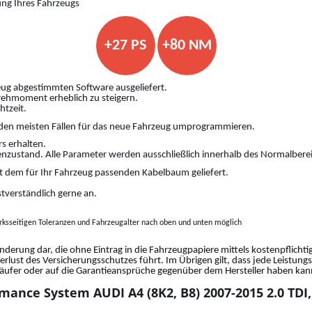
ung Ihres Fahrzeugs
+27 PS
+80 NM
ug abgestimmten Software ausgeliefert.
Drehmoment erheblich zu steigern.
htzeit.
den meisten Fällen für das neue Fahrzeug umprogrammieren.
s erhalten.
nzustand. Alle Parameter werden ausschließlich innerhalb des Normalberei
 dem für Ihr Fahrzeug passenden Kabelbaum geliefert.
stverständlich gerne an.
ksseitigen Toleranzen und Fahrzeugalter nach oben und unten möglich
änderung dar, die ohne Eintrag in die Fahrzeugpapiere mittels kostenpflich
Verlust des Versicherungsschutzes führt. Im Übrigen gilt, dass jede Leistun
fer oder auf die Garantieansprüche gegenüber dem Hersteller haben kann.
mance System AUDI A4 (8K2, B8) 2007-2015 2.0 TDI