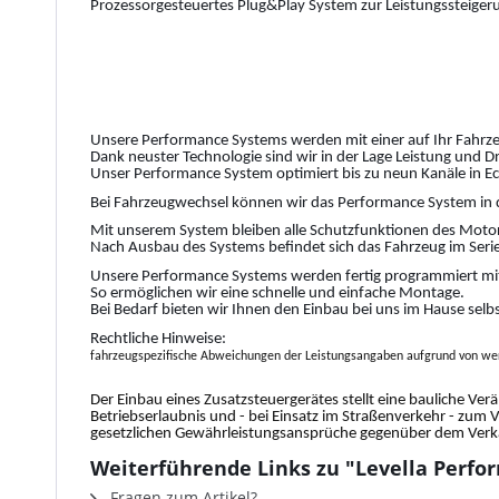
Prozessorgesteuertes Plug&Play System zur Leistungssteiger
Unsere Performance Systems werden mit einer auf Ihr Fahrze
Dank neuster Technologie sind wir in der Lage Leistung und 
Unser Performance System optimiert bis zu neun Kanäle in Ec
Bei Fahrzeugwechsel können wir das Performance System in 
Mit unserem System bleiben alle Schutzfunktionen des Motor
Nach Ausbau des Systems befindet sich das Fahrzeug im Serie
Unsere Performance Systems werden fertig programmiert mit
So ermöglichen wir eine schnelle und einfache Montage.
Bei Bedarf bieten wir Ihnen den Einbau bei uns im Hause selb
Rechtliche Hinweise:
fahrzeugspezifische Abweichungen der Leistungsangaben aufgrund von wer
Der Einbau eines Zusatzsteuergerätes stellt eine bauliche Ver
Betriebserlaubnis und - bei Einsatz im Straßenverkehr - zum 
gesetzlichen Gewährleistungsansprüche gegenüber dem Verkäu
Weiterführende Links zu "Levella Perfor
Fragen zum Artikel?