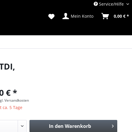
Service/Hilfe
Mein Konto
0,00 € *
TDI,
0 € *
gl. Versandkosten
t ca. 5 Tage
In den
Warenkorb