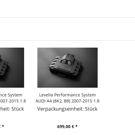
ance System
Levella Performance System
2007-2015 1.8
AUDI A4 (8K2, B8) 2007-2015 1.8
70PS/125kW,
TFSI, 120PS/88kW, 1798ccm
eit: Stück
Verpackungseinheit: Stück
cm
 *
699,00 € *