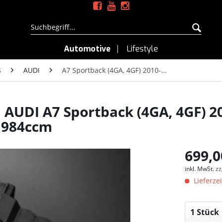
Automotive
Lifestyle
s
AUDI
A7 Sportback (4GA, 4GF) 2010-...
UDI A7 Sportback (4GA, 4GF) 201
 1984ccm
699,0
inkl. MwSt.
zz
Lieferzei