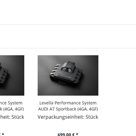
ance System
Levella Performance System
k (4GA, 4GF)
AUDI A7 Sportback (4GA, 4GF)
I quattro,
2010-... 3.0 TDI quattro,
eit: Stück
Verpackungseinheit: Stück
 2967ccm
204PS/150kW, 2967ccm
 *
699,00 € *