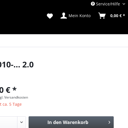
Service/Hilfe
Mein Konto
0,00 € *
0-... 2.0
0 € *
gl. Versandkosten
t ca. 5 Tage
In den
Warenkorb