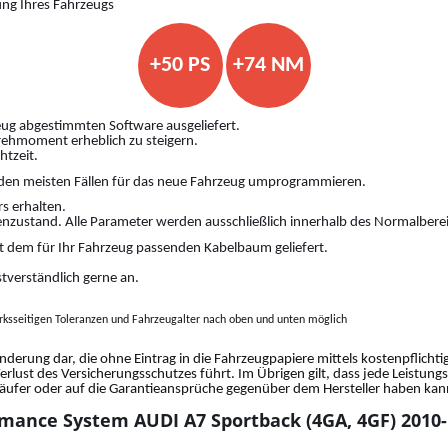
ung Ihres Fahrzeugs
+50 PS
+74 NM
ug abgestimmten Software ausgeliefert.
Drehmoment erheblich zu steigern.
htzeit.
den meisten Fällen für das neue Fahrzeug umprogrammieren.
s erhalten.
nzustand. Alle Parameter werden ausschließlich innerhalb des Normalberei
 dem für Ihr Fahrzeug passenden Kabelbaum geliefert.
stverständlich gerne an.
ksseitigen Toleranzen und Fahrzeugalter nach oben und unten möglich
änderung dar, die ohne Eintrag in die Fahrzeugpapiere mittels kostenpflich
Verlust des Versicherungsschutzes führt. Im Übrigen gilt, dass jede Leistun
fer oder auf die Garantieansprüche gegenüber dem Hersteller haben kann.
mance System AUDI A7 Sportback (4GA, 4GF) 2010-..