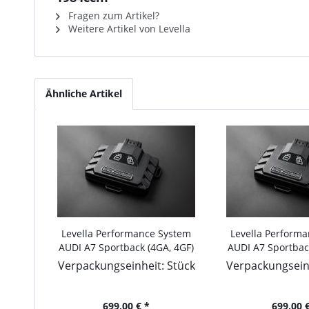
Fragen zum Artikel?
Weitere Artikel von Levella
Ähnliche Artikel
Levella Performance System
Levella Perform
AUDI A7 Sportback (4GA, 4GF)
AUDI A7 Sportbac
2010-... 2.0 TFSI, 252PS/185kW,
2010-... 3.0 TD
Verpackungseinheit: Stück
Verpackungseinh
1984ccm
190PS/140kW,
699,00 € *
699,00 €