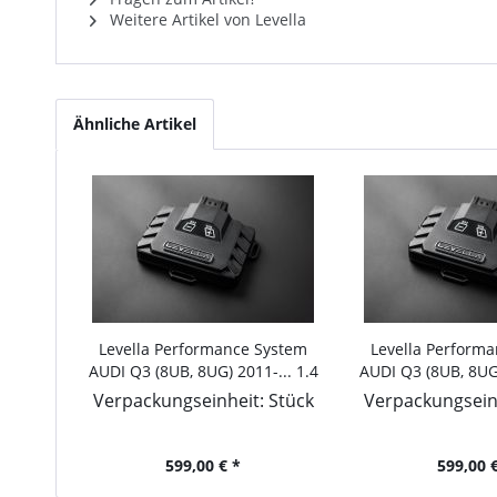
Weitere Artikel von Levella
Ähnliche Artikel
Levella Performance System
Levella Perform
AUDI Q3 (8UB, 8UG) 2011-... 1.4
AUDI Q3 (8UB, 8UG)
TFSI, 125PS/92kW, 1395ccm
TSI, 150PS/110k
Verpackungseinheit: Stück
Verpackungseinh
599,00 € *
599,00 €