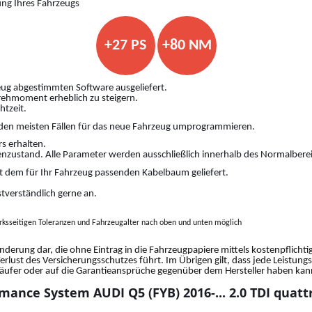
ung Ihres Fahrzeugs
+27 PS
+80 NM
ug abgestimmten Software ausgeliefert.
Drehmoment erheblich zu steigern.
htzeit.
den meisten Fällen für das neue Fahrzeug umprogrammieren.
s erhalten.
nzustand. Alle Parameter werden ausschließlich innerhalb des Normalberei
 dem für Ihr Fahrzeug passenden Kabelbaum geliefert.
stverständlich gerne an.
ksseitigen Toleranzen und Fahrzeugalter nach oben und unten möglich
änderung dar, die ohne Eintrag in die Fahrzeugpapiere mittels kostenpflich
Verlust des Versicherungsschutzes führt. Im Übrigen gilt, dass jede Leistun
fer oder auf die Garantieansprüche gegenüber dem Hersteller haben kann.
mance System AUDI Q5 (FYB) 2016-... 2.0 TDI quat