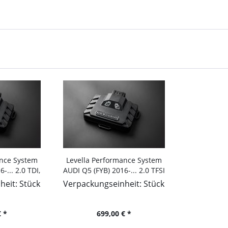
ance System
Levella Performance System
-... 2.0 TDI,
AUDI Q5 (FYB) 2016-... 2.0 TFSI
 1968ccm
quattro, 252PS/185kW, 1984ccm
eit: Stück
Verpackungseinheit: Stück
 *
699,00 € *