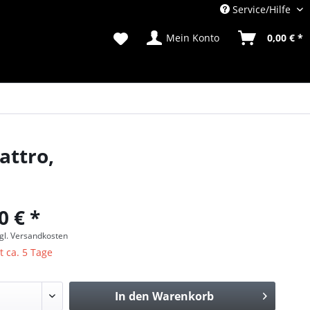
Service/Hilfe
Mein Konto
0,00 € *
attro,
0 € *
gl. Versandkosten
t ca. 5 Tage
In den
Warenkorb