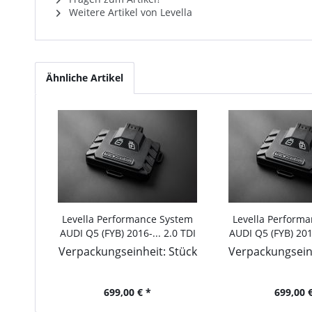
Weitere Artikel von Levella
Ähnliche Artikel
Levella Performance System
Levella Perform
AUDI Q5 (FYB) 2016-... 2.0 TDI
AUDI Q5 (FYB) 2016
quattro, 163PS/120kW, 1968ccm
150PS/110kW,
Verpackungseinheit: Stück
Verpackungseinh
699,00 € *
699,00 €