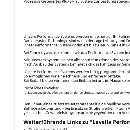
Prozessorgesteuertes Plug&Play System zur Leistungssteiger
Unsere Performance Systems werden mit einer auf Ihr Fahrze
Dank neuster Technologie sind wir in der Lage Leistung und 
Unser Performance System optimiert bis zu neun Kanäle in Ec
Bei Fahrzeugwechsel können wir das Performance System in 
Mit unserem System bleiben alle Schutzfunktionen des Motor
Nach Ausbau des Systems befindet sich das Fahrzeug im Serie
Unsere Performance Systems werden fertig programmiert mit
So ermöglichen wir eine schnelle und einfache Montage.
Bei Bedarf bieten wir Ihnen den Einbau bei uns im Hause selb
Rechtliche Hinweise:
fahrzeugspezifische Abweichungen der Leistungsangaben aufgrund von wer
Der Einbau eines Zusatzsteuergerätes stellt eine bauliche Ver
Betriebserlaubnis und - bei Einsatz im Straßenverkehr - zum 
gesetzlichen Gewährleistungsansprüche gegenüber dem Verkäu
Weiterführende Links zu "Levella Perfor
Fragen zum Artikel?