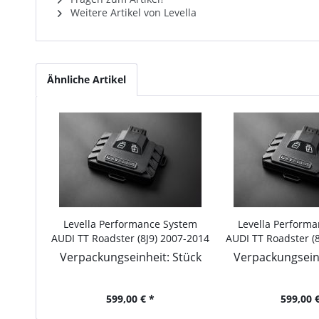
Weitere Artikel von Levella
Ähnliche Artikel
Levella Performance System
Levella Perform
AUDI TT Roadster (8J9) 2007-2014
AUDI TT Roadster (
1.8 TFSI, 160PS/118kW, 1798ccm
2.0 TDI quattro, 
Verpackungseinheit: Stück
Verpackungseinh
1968c
599,00 € *
599,00 €