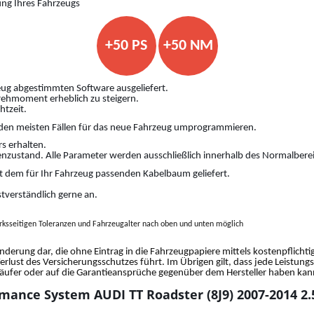
ung Ihres Fahrzeugs
+50 PS
+50 NM
ug abgestimmten Software ausgeliefert.
Drehmoment erheblich zu steigern.
htzeit.
den meisten Fällen für das neue Fahrzeug umprogrammieren.
s erhalten.
nzustand. Alle Parameter werden ausschließlich innerhalb des Normalberei
 dem für Ihr Fahrzeug passenden Kabelbaum geliefert.
stverständlich gerne an.
ksseitigen Toleranzen und Fahrzeugalter nach oben und unten möglich
änderung dar, die ohne Eintrag in die Fahrzeugpapiere mittels kostenpflich
Verlust des Versicherungsschutzes führt. Im Übrigen gilt, dass jede Leistun
fer oder auf die Garantieansprüche gegenüber dem Hersteller haben kann.
mance System AUDI TT Roadster (8J9) 2007-2014 2