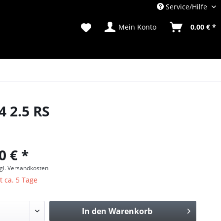
Service/Hilfe
Mein Konto
0,00 € *
 2.5 RS
0 € *
gl. Versandkosten
t ca. 5 Tage
In den
Warenkorb