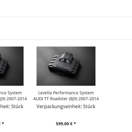
ance System
Levella Performance System
8J9) 2007-2014
AUDI TT Roadster (8J9) 2007-2014
170PS/125kW,
2.0 TFSI quattro, 211PS/155kW,
eit: Stück
Verpackungseinheit: Stück
cm
1984ccm
 *
599,00 € *