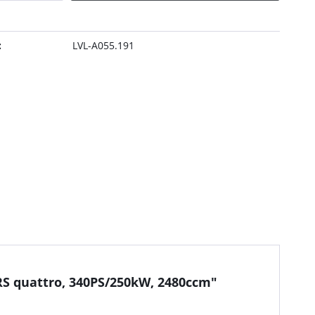
:
LVL-A055.191
RS quattro, 340PS/250kW, 2480ccm"