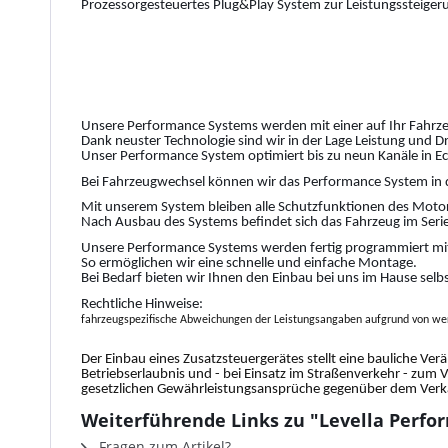
Prozessorgesteuertes Plug&Play System zur Leistungssteiger
Unsere Performance Systems werden mit einer auf Ihr Fahrze
Dank neuster Technologie sind wir in der Lage Leistung und 
Unser Performance System optimiert bis zu neun Kanäle in Ec
Bei Fahrzeugwechsel können wir das Performance System in 
Mit unserem System bleiben alle Schutzfunktionen des Motor
Nach Ausbau des Systems befindet sich das Fahrzeug im Serie
Unsere Performance Systems werden fertig programmiert mit
So ermöglichen wir eine schnelle und einfache Montage.
Bei Bedarf bieten wir Ihnen den Einbau bei uns im Hause selb
Rechtliche Hinweise:
fahrzeugspezifische Abweichungen der Leistungsangaben aufgrund von wer
Der Einbau eines Zusatzsteuergerätes stellt eine bauliche Ver
Betriebserlaubnis und - bei Einsatz im Straßenverkehr - zum 
gesetzlichen Gewährleistungsansprüche gegenüber dem Verkäu
Weiterführende Links zu "Levella Perfor
Fragen zum Artikel?