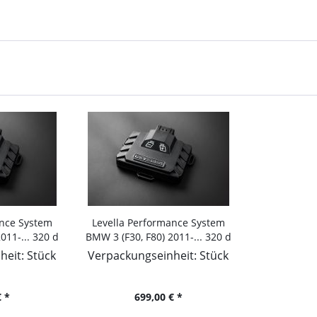
ance System
Levella Performance System
011-... 320 d
BMW 3 (F30, F80) 2011-... 320 d
5kW, 1995ccm
xDrive, 190PS/140kW, 1995ccm
eit: Stück
Verpackungseinheit: Stück
 *
699,00 € *