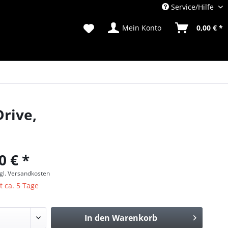
Service/Hilfe
Mein Konto
0,00 € *
Drive,
0 € *
gl. Versandkosten
t ca. 5 Tage
In den
Warenkorb