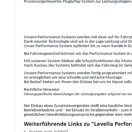
Prozessorgesteuertes Plug&Play System zur Leistungssteiger
Unsere Performance Systems werden mit einer auf Ihr Fahrze
Dank neuster Technologie sind wir in der Lage Leistung und 
Unser Performance System optimiert bis zu neun Kanäle in Ec
Bei Fahrzeugwechsel können wir das Performance System in 
Mit unserem System bleiben alle Schutzfunktionen des Motor
Nach Ausbau des Systems befindet sich das Fahrzeug im Serie
Unsere Performance Systems werden fertig programmiert mit
So ermöglichen wir eine schnelle und einfache Montage.
Bei Bedarf bieten wir Ihnen den Einbau bei uns im Hause selb
Rechtliche Hinweise:
fahrzeugspezifische Abweichungen der Leistungsangaben aufgrund von wer
Der Einbau eines Zusatzsteuergerätes stellt eine bauliche Ver
Betriebserlaubnis und - bei Einsatz im Straßenverkehr - zum 
gesetzlichen Gewährleistungsansprüche gegenüber dem Verkäu
Weiterführende Links zu "Levella Perfor
Fragen zum Artikel?