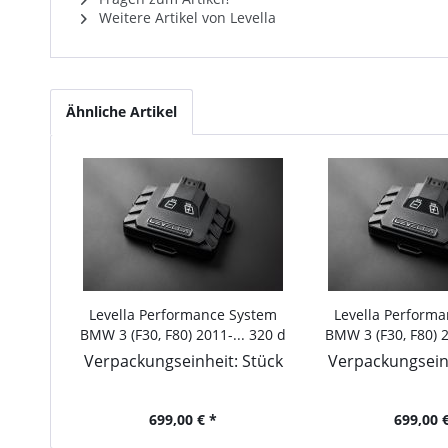
Weitere Artikel von Levella
Ähnliche Artikel
Levella Performance System
Levella Perform
BMW 3 (F30, F80) 2011-... 320 d
BMW 3 (F30, F80) 2
xDrive, 163PS/120kW, 1995ccm
xDrive, 184PS/13
Verpackungseinheit: Stück
Verpackungseinh
699,00 € *
699,00 €