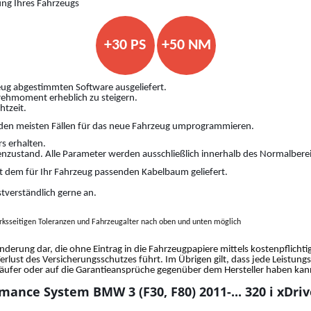
ung Ihres Fahrzeugs
+30 PS
+50 NM
ug abgestimmten Software ausgeliefert.
Drehmoment erheblich zu steigern.
htzeit.
den meisten Fällen für das neue Fahrzeug umprogrammieren.
s erhalten.
nzustand. Alle Parameter werden ausschließlich innerhalb des Normalberei
 dem für Ihr Fahrzeug passenden Kabelbaum geliefert.
stverständlich gerne an.
ksseitigen Toleranzen und Fahrzeugalter nach oben und unten möglich
änderung dar, die ohne Eintrag in die Fahrzeugpapiere mittels kostenpflich
Verlust des Versicherungsschutzes führt. Im Übrigen gilt, dass jede Leistun
fer oder auf die Garantieansprüche gegenüber dem Hersteller haben kann.
mance System BMW 3 (F30, F80) 2011-... 320 i xDri