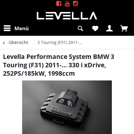
Menü
Übersicht
3 Touring (F31) 2011-...
Levella Performance System BMW 3
Touring (F31) 2011-... 330 i xDrive,
252PS/185kW, 1998ccm