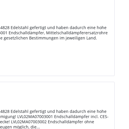
.4828 Edelstahl gefertigt und haben dadurch eine hohe
001 Endschalldämpfer, Mittelschalldämpferersatzrohre
ie gesetzlichen Bestimmungen im jeweiligen Land.
.4828 Edelstahl gefertigt und haben dadurch eine hohe
ehmigung! LVL02MA07003001 Endschalldämpfer incl. CES-
wecke! LVL02MA07003002 Endschalldämpfer ohne
eugen möglich, die...