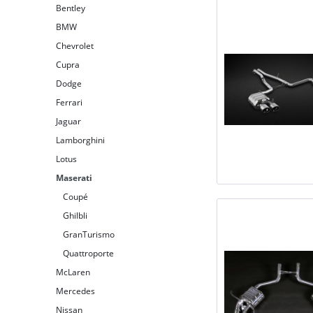
Bentley
BMW
Chevrolet
Cupra
Dodge
Ferrari
Jaguar
Lamborghini
Lotus
Maserati
Coupé
Ghilbli
GranTurismo
Quattroporte
McLaren
Mercedes
Nissan