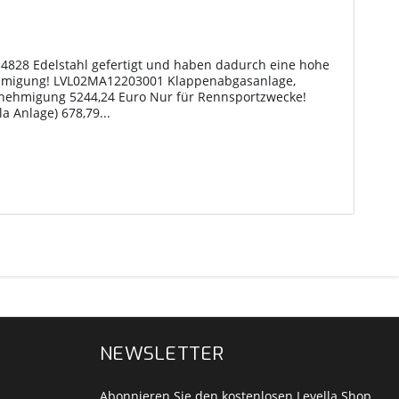
.4828 Edelstahl gefertigt und haben dadurch eine hohe
nehmigung! LVL02MA12203001 Klappenabgasanlage,
Genehmigung 5244,24 Euro Nur für Rennsportzwecke!
 Anlage) 678,79...
NEWSLETTER
Abonnieren Sie den kostenlosen Levella Shop