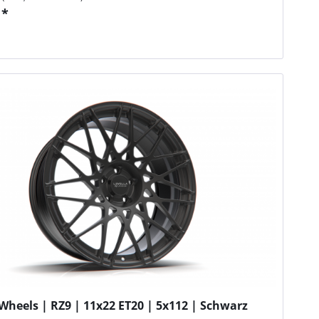
 *
n
Wheels | RZ9 | 11x22 ET20 | 5x112 | Schwarz