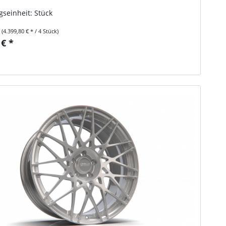
seinheit: Stück
k
(4.399,80 € * / 4 Stück)
 € *
n