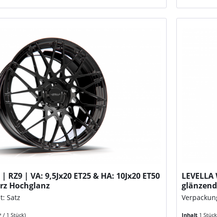
| RZ9 | VA: 9,5Jx20 ET25 & HA: 10Jx20 ET50
LEVELLA 
arz Hochglanz
glänzen
t: Satz
Verpackung
* / 1 Stück)
Inhalt
1 Stüc