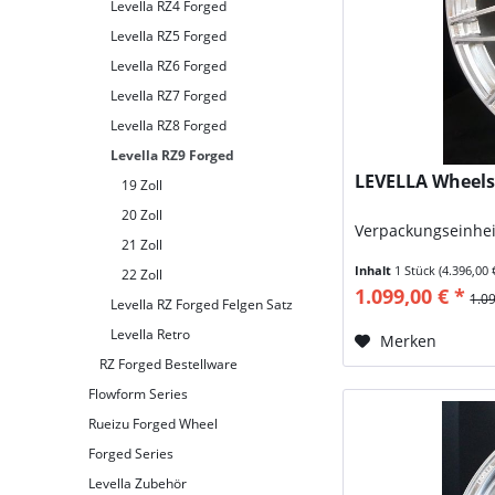
Levella RZ4 Forged
Levella RZ5 Forged
Levella RZ6 Forged
Levella RZ7 Forged
Levella RZ8 Forged
Levella RZ9 Forged
LEVELLA Wheels 
19 Zoll
20 Zoll
Verpackungseinhei
21 Zoll
Inhalt
1 Stück
(4.396,00 
22 Zoll
1.099,00 € *
1.0
Levella RZ Forged Felgen Satz
Levella Retro
Merken
RZ Forged Bestellware
Flowform Series
Rueizu Forged Wheel
Forged Series
Levella Zubehör