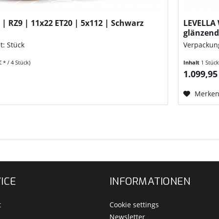
| RZ9 | 11x22 ET20 | 5x112 | Schwarz
LEVELLA W
glänzen
t: Stück
Verpackung
€ * / 4 Stück)
Inhalt
1 Stüc
1.099,95
Merke
ICE
INFORMATIONEN
t
Cookie settings
Newsletter