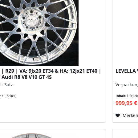
| RZ9 | VA: 9Jx20 ET34 & HA: 12Jx21 ET40 |
LEVELLA 
 Audi R8 V8 V10 GT 4S
t: Satz
Verpackung
* / 1 Stück)
Inhalt
1 Stüc
999,95 €
Merke