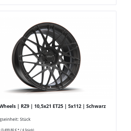
Wheels | RZ9 | 10,5x21 ET25 | 5x112 | Schwarz
d
seinheit: Stück
k
(3.499,80 € * / 4 Stück)