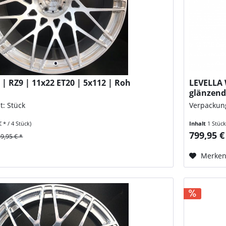
| RZ9 | 11x22 ET20 | 5x112 | Roh
LEVELLA 
glänzen
t: Stück
Verpackung
€ * / 4 Stück)
Inhalt
1 Stüc
799,95 €
99,95 € *
Merke