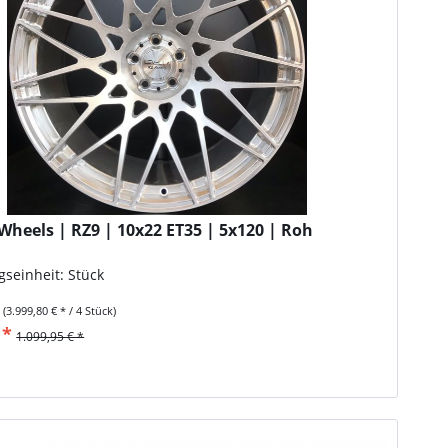
Wheels | RZ9 | 10x22 ET35 | 5x120 | Roh
seinheit: Stück
k
(3.999,80 € * / 4 Stück)
 *
1.099,95 € *
n