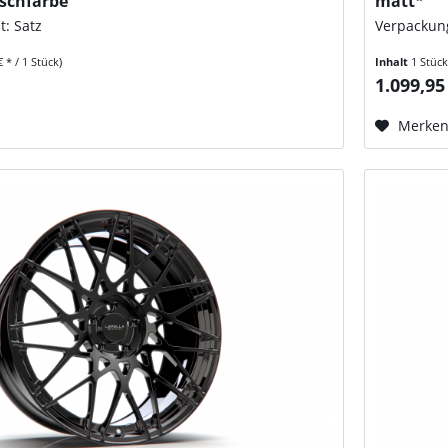
nschfarbe
matt*
t: Satz
Verpackung
€ * / 1 Stück)
Inhalt
1 Stüc
1.099,95
Merke