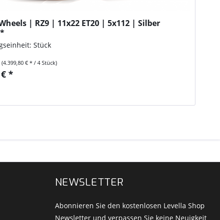
heels | RZ9 | 11x22 ET20 | 5x112 | Silber
d*
seinheit: Stück
k
(4.399,80 € * / 4 Stück)
 € *
n
NEWSLETTER
Abonnieren Sie den kostenlosen Levella Shop
Newsletter und verpassen Sie keine Neuigkeit