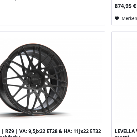
874,95 €
Merke
| RZ9 | VA: 9,5Jx22 ET28 & HA: 11Jx22 ET32
LEVELLA 