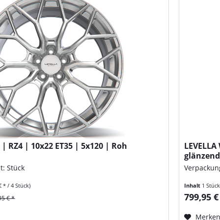
| RZ4 | 10x22 ET35 | 5x120 | Roh
LEVELLA 
glänzend
t: Stück
Verpackung
€ * / 4 Stück)
Inhalt
1 Stüc
799,95 €
95 € *
Merke