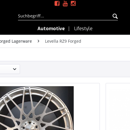
Automotive
Lifestyle
orged Lagerware
Levella RZ9 Forged