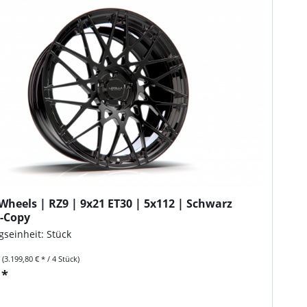
Wheels | RZ9 | 9x21 ET30 | 5x112 | Schwarz
-Copy
seinheit: Stück
k
(3.199,80 € * / 4 Stück)
 *
n