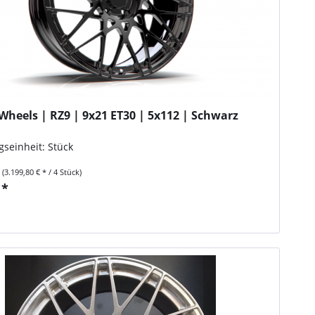
Wheels | RZ9 | 9x21 ET30 | 5x112 | Schwarz
d
seinheit: Stück
k
(3.199,80 € * / 4 Stück)
 *
n