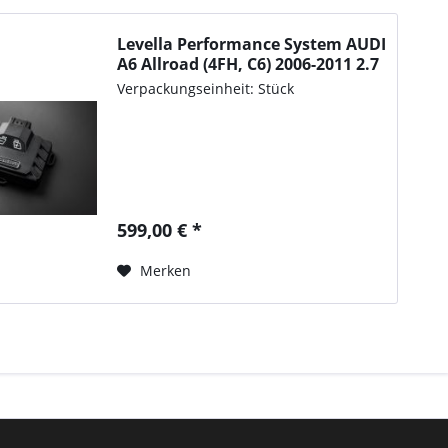
Levella Performance System AUDI
A6 Allroad (4FH, C6) 2006-2011 2.7
TDI quattro, 180PS/132kW,
Verpackungseinheit: Stück
2698ccm
599,00 € *
Merken