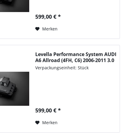
599,00 € *
Merken
Levella Performance System AUDI
A6 Allroad (4FH, C6) 2006-2011 3.0
TDI quattro, 240PS/176kW,
Verpackungseinheit: Stück
2967ccm
599,00 € *
Merken