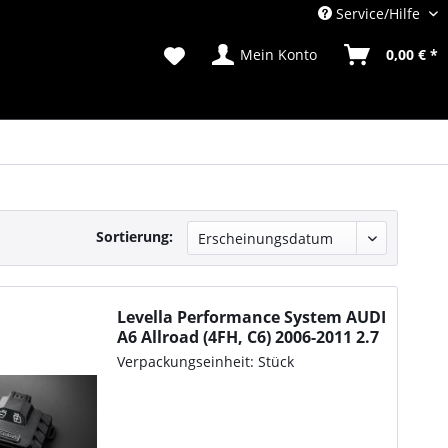
Service/Hilfe
Mein Konto
0,00 € *
Sortierung:
Levella Performance System AUDI
A6 Allroad (4FH, C6) 2006-2011 2.7
TDI quattro, 190PS/140kW,
Verpackungseinheit: Stück
2698ccm