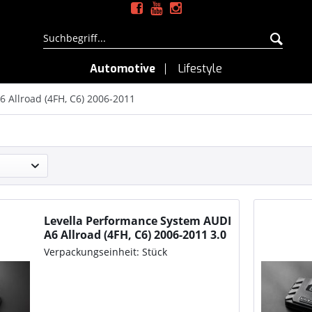
Automotive
Lifestyle
6 Allroad (4FH, C6) 2006-2011
Levella Performance System AUDI
A6 Allroad (4FH, C6) 2006-2011 3.0
TFSI quattro, 290PS/213kW,
Verpackungseinheit: Stück
2995ccm