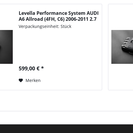
Levella Performance System AUDI
A6 Allroad (4FH, C6) 2006-2011 2.7
TDI quattro, 163PS/120kW,
Verpackungseinheit: Stück
2698ccm
599,00 € *
Merken