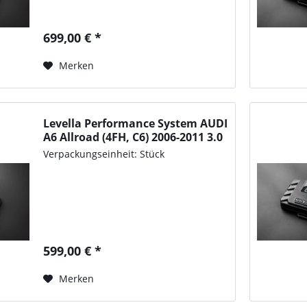
699,00 € *
Merken
Levella Performance System AUDI
A6 Allroad (4FH, C6) 2006-2011 3.0
TDI quattro, 233PS/171kW,
Verpackungseinheit: Stück
2967ccm
599,00 € *
Merken