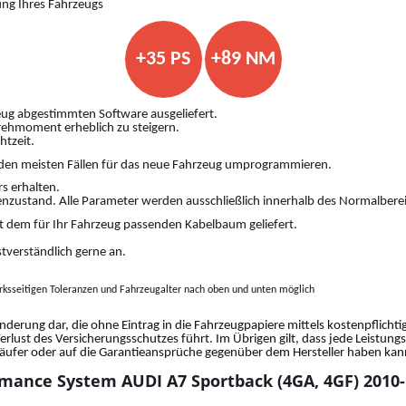
ung Ihres Fahrzeugs
+35 PS
+89 NM
ug abgestimmten Software ausgeliefert.
Drehmoment erheblich zu steigern.
htzeit.
den meisten Fällen für das neue Fahrzeug umprogrammieren.
s erhalten.
nzustand. Alle Parameter werden ausschließlich innerhalb des Normalberei
 dem für Ihr Fahrzeug passenden Kabelbaum geliefert.
stverständlich gerne an.
ksseitigen Toleranzen und Fahrzeugalter nach oben und unten möglich
änderung dar, die ohne Eintrag in die Fahrzeugpapiere mittels kostenpflich
Verlust des Versicherungsschutzes führt. Im Übrigen gilt, dass jede Leistun
fer oder auf die Garantieansprüche gegenüber dem Hersteller haben kann.
mance System AUDI A7 Sportback (4GA, 4GF) 2010-..