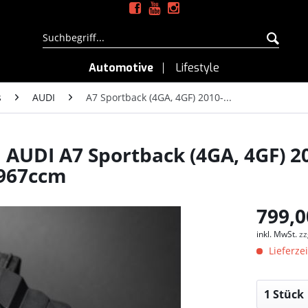
Automotive
Lifestyle
s
AUDI
A7 Sportback (4GA, 4GF) 2010-...
UDI A7 Sportback (4GA, 4GF) 201
2967ccm
799,0
inkl. MwSt.
zz
Lieferzei