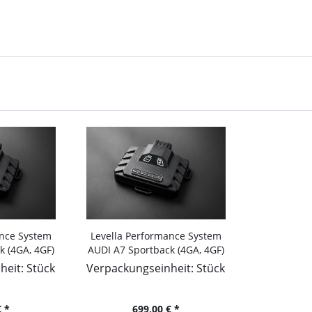
ance System
Levella Performance System
k (4GA, 4GF)
AUDI A7 Sportback (4GA, 4GF)
 252PS/185kW,
2010-... 3.0 TDI quattro,
eit: Stück
Verpackungseinheit: Stück
cm
190PS/140kW, 2967ccm
 *
699,00 € *