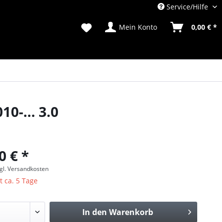
Service/Hilfe
Mein Konto
0,00 € *
0-... 3.0
0 € *
gl. Versandkosten
t ca. 5 Tage
In den
Warenkorb