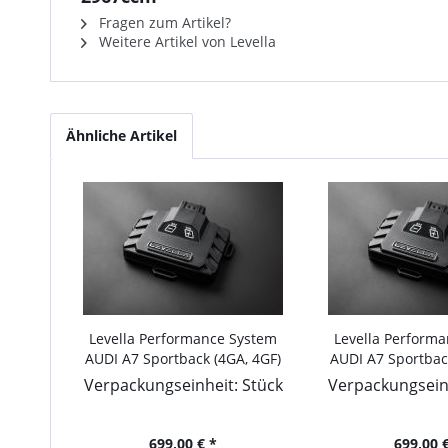
Fragen zum Artikel?
Weitere Artikel von Levella
Ähnliche Artikel
Levella Performance System
Levella Perform
AUDI A7 Sportback (4GA, 4GF)
AUDI A7 Sportbac
2010-... 2.0 TFSI quattro,
2010-... 2.0 TFSI,
Verpackungseinheit: Stück
Verpackungseinh
252PS/185kW, 1984ccm
1984c
699,00 € *
699,00 €