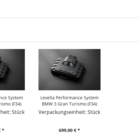
ance System
Levella Performance System
ismo (F34)
BMW 3 Gran Turismo (F34)
 xDrive,
2012-... 320 d xDrive,
eit: Stück
Verpackungseinheit: Stück
 1995ccm
190PS/140kW, 1995ccm
 *
699,00 € *