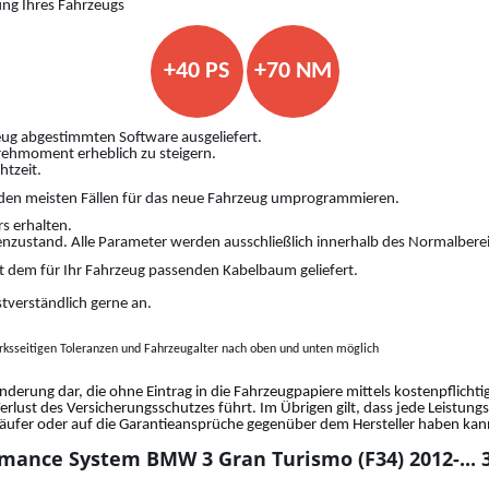
ung Ihres Fahrzeugs
+40 PS
+70 NM
ug abgestimmten Software ausgeliefert.
Drehmoment erheblich zu steigern.
htzeit.
den meisten Fällen für das neue Fahrzeug umprogrammieren.
s erhalten.
nzustand. Alle Parameter werden ausschließlich innerhalb des Normalberei
 dem für Ihr Fahrzeug passenden Kabelbaum geliefert.
stverständlich gerne an.
ksseitigen Toleranzen und Fahrzeugalter nach oben und unten möglich
änderung dar, die ohne Eintrag in die Fahrzeugpapiere mittels kostenpflich
Verlust des Versicherungsschutzes führt. Im Übrigen gilt, dass jede Leistun
fer oder auf die Garantieansprüche gegenüber dem Hersteller haben kann.
mance System BMW 3 Gran Turismo (F34) 2012-... 