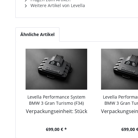
Weitere Artikel von Levella
Ähnliche Artikel
Levella Performance System
Levella Perform
BMW 3 Gran Turismo (F34)
BMW 3 Gran Tur
2012-... 320 d xDrive,
2012-... 320 d
Verpackungseinheit: Stück
Verpackungseinh
163PS/120kW, 1995ccm
184PS/135kW,
699,00 € *
699,00 €