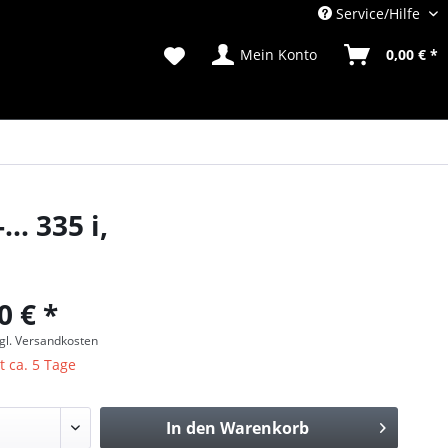
Service/Hilfe
Mein Konto
0,00 € *
. 335 i,
0 € *
gl. Versandkosten
t ca. 5 Tage
In den
Warenkorb