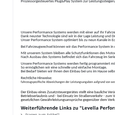
Prozessorgesteuertes Plug&Play System zur Leistungssteiger
Unsere Performance Systems werden mit einer auf Ihr Fahrze
Dank neuster Technologie sind wir in der Lage Leistung und 
Unser Performance System optimiert bis zu neun Kanäle in Ec
Bei Fahrzeugwechsel können wir das Performance System in 
Mit unserem System bleiben alle Schutzfunktionen des Motor
Nach Ausbau des Systems befindet sich das Fahrzeug im Serie
Unsere Performance Systems werden fertig programmiert mit
So ermöglichen wir eine schnelle und einfache Montage.
Bei Bedarf bieten wir Ihnen den Einbau bei uns im Hause selb
Rechtliche Hinweise:
fahrzeugspezifische Abweichungen der Leistungsangaben aufgrund von wer
Der Einbau eines Zusatzsteuergerätes stellt eine bauliche Ver
Betriebserlaubnis und - bei Einsatz im Straßenverkehr - zum 
gesetzlichen Gewährleistungsansprüche gegenüber dem Verkäu
Weiterführende Links zu "Levella Perfor
Fragen zum Artikel?