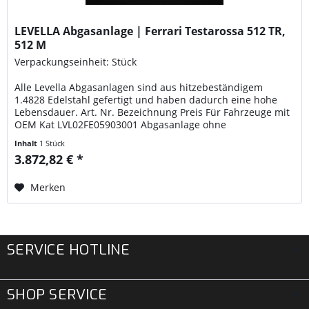
LEVELLA Abgasanlage | Ferrari Testarossa 512 TR,
512 M
Verpackungseinheit: Stück
Alle Levella Abgasanlagen sind aus hitzebeständigem
1.4828 Edelstahl gefertigt und haben dadurch eine hohe
Lebensdauer. Art. Nr. Bezeichnung Preis Für Fahrzeuge mit
OEM Kat LVL02FE05903001 Abgasanlage ohne
Abgasklappen Kat Version (Sound 1,2,3) 3872,82 Euro
Inhalt
1 Stück
LVL02FE05903002 Abgasanlage mit Abgasklappen
3.872,82 € *
(Optionale Steuerung sollte dazu bestellt werden) 4839,08
Euro...
Merken
SERVICE HOTLINE
SHOP SERVICE