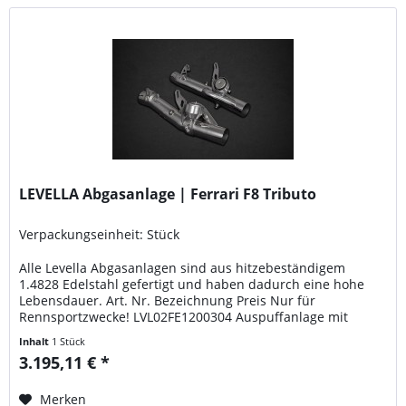
LEVELLA Abgasanlage | Ferrari F8 Tributo
Verpackungseinheit: Stück
Alle Levella Abgasanlagen sind aus hitzebeständigem
1.4828 Edelstahl gefertigt und haben dadurch eine hohe
Lebensdauer. Art. Nr. Bezeichnung Preis Nur für
Rennsportzwecke! LVL02FE1200304 Auspuffanlage mit
Ventilen zur Verwendung mit der Original-Ventilsteuerung,
Inhalt
1 Stück
ersetzt die Original-OPF (Steuergeräteprogrammierung ist
3.195,11 € *
derzeit erforderlich). 3195,11 Euro LVL02FE12303007 Set...
Merken