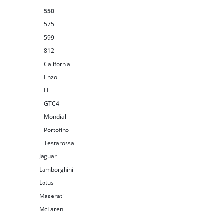
550
575
599
812
California
Enzo
FF
GTC4
Mondial
Portofino
Testarossa
Jaguar
Lamborghini
Lotus
Maserati
McLaren