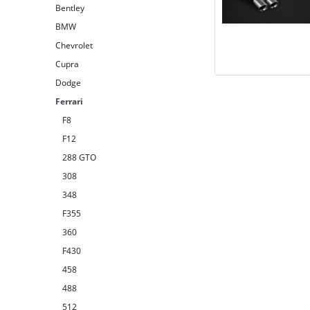
Bentley
BMW
Chevrolet
Cupra
Dodge
Ferrari
F8
F12
288 GTO
308
348
F355
360
F430
458
488
512