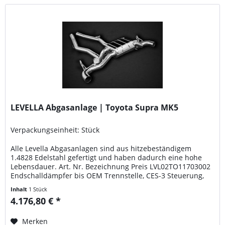
LEVELLA Abgasanlage | Toyota Supra MK5
Verpackungseinheit: Stück
Alle Levella Abgasanlagen sind aus hitzebeständigem
1.4828 Edelstahl gefertigt und haben dadurch eine hohe
Lebensdauer. Art. Nr. Bezeichnung Preis LVL02TO11703002
Endschalldämpfer bis OEM Trennstelle, CES-3 Steuerung,
mit Endrohren aus eloxiertem Aluminium (erhältlich in den
Inhalt
1 Stück
Farben Schwarz, Rot und Silber*) mit Carbon Außenrohr
4.176,80 € *
und ECE Genehmigung 4176,80 Euro Nur für...
Merken