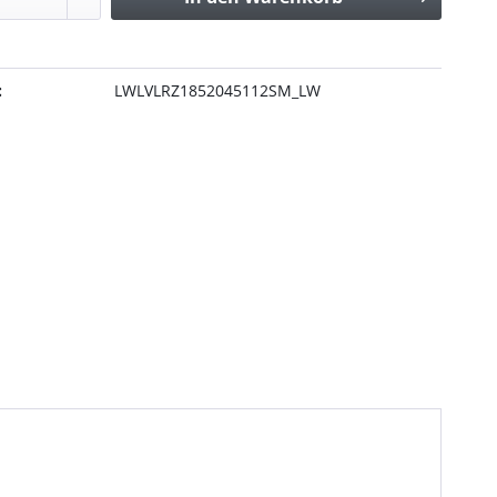
:
LWLVLRZ1852045112SM_LW