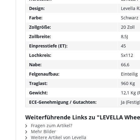
Design:
Levella 
Farbe:
Schwarz 
Zollgröße:
20 Zoll
Zollbreite:
8,5J
Einpresstiefe (ET):
45
Lochkreis:
5x112
Nabe:
66,6
Felgenaufbau:
Einteilig
Traglast:
960 Kg
Gewicht:
12,1 Kg 
ECE-Genehmigung / Gutachten:
Ja (Festi
Weiterführende Links zu "LEVELLA Wheels
Fragen zum Artikel?
Mehr Bilder
Weitere Artikel von Levella