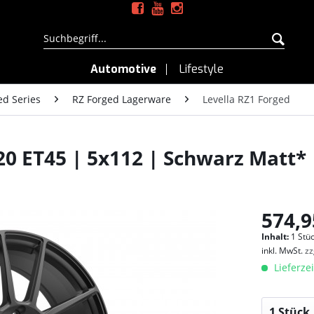
Automotive
Lifestyle
ed Series
RZ Forged Lagerware
Levella RZ1 Forged
20 ET45 | 5x112 | Schwarz Matt*
574,9
Inhalt:
1 Stüc
inkl. MwSt.
zz
Lieferzei