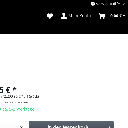
Service/Hilfe
Mein Konto
0,00 € *
5 € *
k (2.299,80 € * / 4 Stück)
gl. Versandkosten
t ca. 5-8 Werktage
In den
Warenkorb