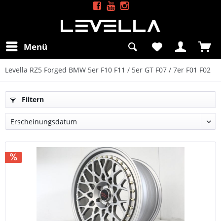
Menü
Levella RZ5 Forged BMW 5er F10 F11 / 5er GT F07 / 7er F01 F02
Filtern