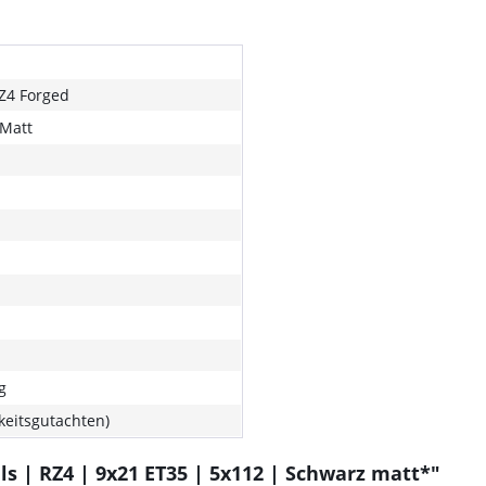
RZ4 Forged
Matt
g
gkeitsgutachten)
s | RZ4 | 9x21 ET35 | 5x112 | Schwarz matt*"