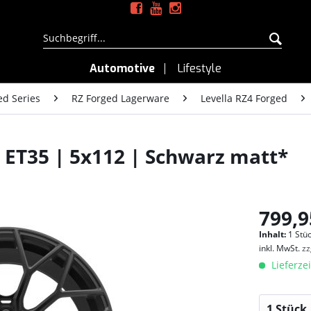
Automotive
Lifestyle
ed Series
RZ Forged Lagerware
Levella RZ4 Forged
 ET35 | 5x112 | Schwarz matt*
799,9
Inhalt:
1 Stüc
inkl. MwSt.
zz
Lieferzei