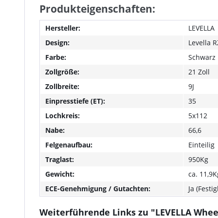
Produkteigenschaften:
Hersteller:
LEVELLA
Design:
Levella 
Farbe:
Schwarz 
Zollgröße:
21 Zoll
Zollbreite:
9J
Einpresstiefe (ET):
35
Lochkreis:
5x112
Nabe:
66,6
Felgenaufbau:
Einteilig
Traglast:
950Kg
Gewicht:
ca. 11,9K
ECE-Genehmigung / Gutachten:
Ja (Festi
Weiterführende Links zu "LEVELLA Wheel