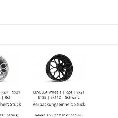
 RZ4 | 9x21
LEVELLA Wheels | RZ4 | 9x21
2 | Roh
ET35 | 5x112 | Schwarz
glänzend*
eit: Stück
Verpackungseinheit: Stück
0 € * / 4 Stück)
Inhalt
1 Stück
(3.199,80 € * / 4 Stück)