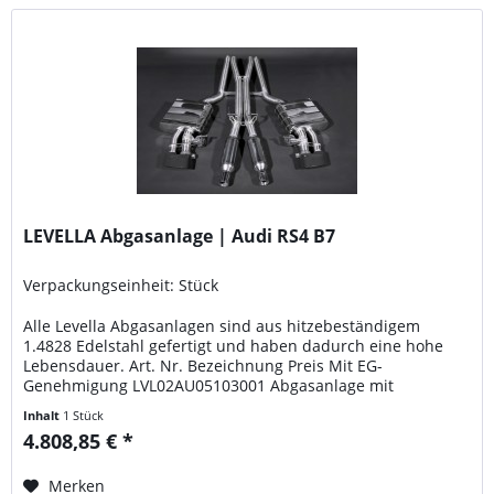
LEVELLA Abgasanlage | Audi RS4 B7
Verpackungseinheit: Stück
Alle Levella Abgasanlagen sind aus hitzebeständigem
1.4828 Edelstahl gefertigt und haben dadurch eine hohe
Lebensdauer. Art. Nr. Bezeichnung Preis Mit EG-
Genehmigung LVL02AU05103001 Abgasanlage mit
Abgasklappen, Endrohren und EG-Genehmigung 4808,85
Inhalt
1 Stück
Euro Bitte beachten Sie unbedingt die gesetzlichen
4.808,85 € *
Bestimmungen im jeweiligen Land. Sportabgasanlagen, die
nicht für den...
Merken