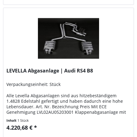
LEVELLA Abgasanlage | Audi RS4 B8
Verpackungseinheit: Stück
Alle Levella Abgasanlagen sind aus hitzebeständigem
1.4828 Edelstahl gefertigt und haben dadurch eine hohe
Lebensdauer. Art. Nr. Bezeichnung Preis Mit ECE
Genehmigung LVL02AU05203001 Klappenabgasanlage mit
ECE Genehmigung 4220,68 Euro LVL04AZ00703003
Inhalt
1 Stück
Steuergerät CES-3 901,68 Euro Nur für Rennsportzwecke!
4.220,68 € *
LVL02AU05203011 Klappenabgasanlage mit
Mittelschalldämpfer-Ersatzrohren...