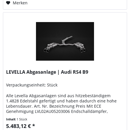
Merken
LEVELLA Abgasanlage | Audi RS4 B9
Verpackungseinheit: Stück
Alle Levella Abgasanlagen sind aus hitzebeständigem
1.4828 Edelstahl gefertigt und haben dadurch eine hohe
Lebensdauer. Art. Nr. Bezeichnung Preis Mit ECE
Genehmigung LVL02AU05203006 Endschalldämpfer,
Mittelschalldämpferersatzrohre, programmierbare
Inhalt
1 Stück
Steuerung, mit doppelrunden Endrohren, bestehend aus
5.483,12 € *
Edelstahl Innenrohr, farbig eloxiertem Aluminiumrohr