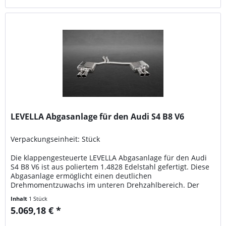
LEVELLA Abgasanlage für den Audi S4 B8 V6
Verpackungseinheit: Stück
Die klappengesteuerte LEVELLA Abgasanlage für den Audi
S4 B8 V6 ist aus poliertem 1.4828 Edelstahl gefertigt. Diese
Abgasanlage ermöglicht einen deutlichen
Drehmomentzuwachs im unteren Drehzahlbereich. Der
Klang wird deutlich aggressiver im Vergleich zur
Inhalt
1 Stück
Serienanlage. Auf Anfrage sind für Rennsportzwecke
5.069,18 € *
Vorschalldämpfer-Ersatzrohre, Kat-Ersatzrohre oder...