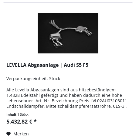
LEVELLA Abgasanlage | Audi S5 F5
Verpackungseinheit: Stück
Alle Levella Abgasanlagen sind aus hitzebeständigem
1.4828 Edelstahl gefertigt und haben dadurch eine hohe
Lebensdauer. Art. Nr. Bezeichnung Preis LVL02AU03103011
Endschalldämpfer, Mittelschalldämpferersatzrohre, CES-3 ,
Endrohrblenden aus Carbon, ECE Genehmigung 5432,82
Inhalt
1 Stück
Euro LVL02AU03103016 Endschalldämpfer,
5.432,82 € *
Mittelschalldämpferersatzrohre, CES-3 , ovale Endrohre
poliert,...
Merken